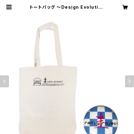
トートバッグ ～Design Evolution
記念缶バッジ付き～ | 圭rally proje
ct official goods shop